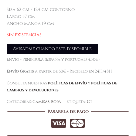
Sisa 62 cm / 124 cm contorno
Largo 57 cm
Ancho manga 19 cm
Sin existencias
Avisadme cuando esté disponible
Envío - Península (España y Portugal) 4,50€)
Envío Gratis
a partir de 60€ - Recíbelo en 24H/48H
Consulta nuestras
políticas de envío
y
políticas de
cambios y devoluciones
Categorías:
Camisas
,
Ropa
Etiqueta:
CT
Pasarela de pago