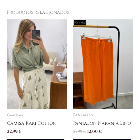
Productos relacionados
El
El
¡Oferta!
¡Oferta!
precio
precio
original
actual
era:
es:
25,99 €.
12,00 €.
Camisas
Pantalones
Camisa Kaki Cotton
Pantalon Naranja Lino
22,99
€
25,99
€
12,00
€