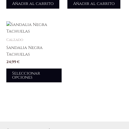
Añadir al carrito
Añadir al carrito
Este
producto
tiene
Calzado
múltiples
Sandalia Negra
variantes.
Tachuelas
Las
24,99
€
opciones
se
Seleccionar
opciones
pueden
elegir
en
la
página
de
producto