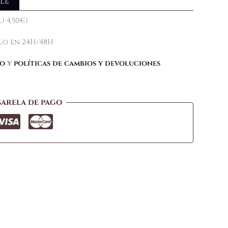
le
) 4,50€)
elo en 24H/48H
ío
y
políticas de cambios y devoluciones
sarela de pago