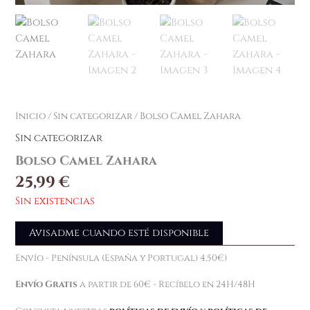
Inicio
/
Sin categorizar
/ Bolso Camel Zahara
Sin categorizar
Bolso Camel Zahara
25,99
€
Sin existencias
Avisadme cuando esté disponible
Envío - Península (España y Portugal) 4,50€)
Envío Gratis
a partir de 60€ - Recíbelo en 24H/48H