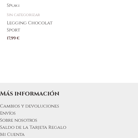
elegir
elegir
producto
en
en
tiene
Sin categorizar
la
la
múltiples
Legging Chocolat
página
página
variantes.
Sport
de
de
Las
producto
producto
17,99
€
opciones
se
pueden
elegir
en
la
página
de
Más información
producto
Cambios y devoluciones
Envíos
Sobre nosotros
Saldo de la Tarjeta Regalo
Mi Cuenta