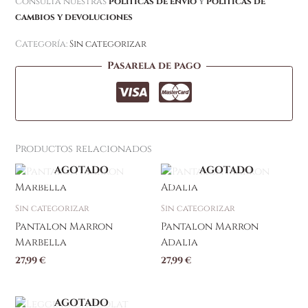
Consulta nuestras
políticas de envío
y
políticas de
cambios y devoluciones
Categoría:
Sin categorizar
Pasarela de pago
Productos relacionados
AGOTADO
AGOTADO
Este
Este
producto
producto
tiene
tiene
Sin categorizar
Sin categorizar
múltiples
múltiples
Pantalon Marron
Pantalon Marron
variantes.
variantes.
Marbella
Adalia
Las
Las
27,99
€
27,99
€
opciones
opciones
se
se
pueden
pueden
AGOTADO
Este