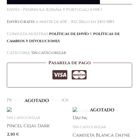
Envío - Península (España y Portugal) 4,50€)
Envío Gratis
a partir de 60€ - Recíbelo en 24H/48H
Consulta nuestras
políticas de envío
y
políticas de
cambios y devoluciones
Categoría:
Sin categorizar
Pasarela de pago
Productos relacionados
AGOTADO
AGOTADO
Sin categorizar
Pincel Cejas Dark
Sin categorizar
2,50
€
Camiseta Blanca Dafne