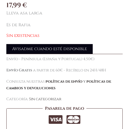
17,99
€
Lleva asa larga
Es de Rafia
Sin existencias
Avisadme cuando esté disponible
Envío - Península (España y Portugal) 4,50€)
Envío Gratis
a partir de 60€ - Recíbelo en 24H/48H
Consulta nuestras
políticas de envío
y
políticas de
cambios y devoluciones
Categoría:
Sin categorizar
Pasarela de pago