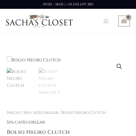
Ir
09:00 - 18:00 | +34 650 699 380
al
contenido
Inicio
/
Sin categorizar
/ Bolso Negro Clutch
Sin categorizar
Bolso Negro Clutch