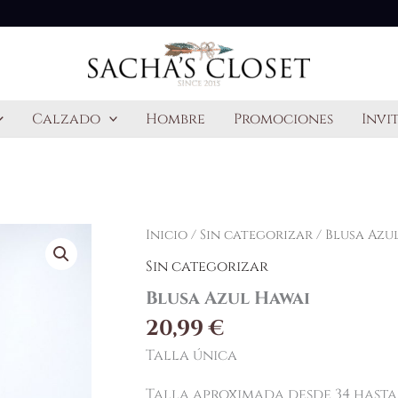
Calzado
Hombre
Promociones
Invi
Inicio
/
Sin categorizar
/ Blusa Azu
Sin categorizar
Blusa Azul Hawai
20,99
€
Talla única
Talla aproximada desde 34 hasta