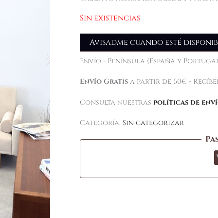
Sin existencias
Avisadme cuando esté disponib
Envío - Península (España y Portugal
Envío Gratis
a partir de 60€ - Recíb
Consulta nuestras
políticas de env
Categoría:
Sin categorizar
Pa