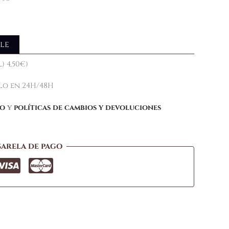
le
) 4,50€)
elo en 24H/48H
ío
y
políticas de cambios y devoluciones
sarela de pago