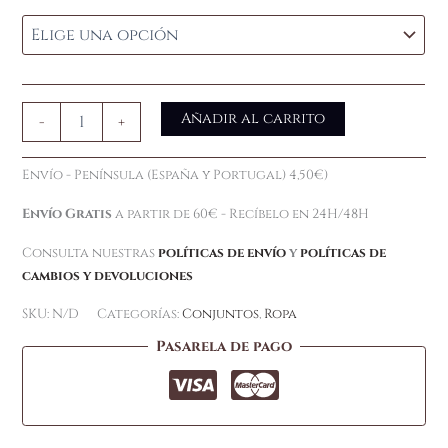
Añadir al carrito
-
+
Envío - Península (España y Portugal) 4,50€)
Envío Gratis
a partir de 60€ - Recíbelo en 24H/48H
Consulta nuestras
políticas de envío
y
políticas de
cambios y devoluciones
SKU:
N/D
Categorías:
Conjuntos
,
Ropa
Pasarela de pago