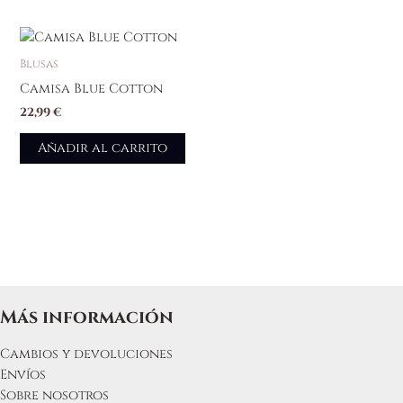
elegir
en
la
Blusas
página
Camisa Blue Cotton
de
22,99
€
producto
Añadir al carrito
Más información
Cambios y devoluciones
Envíos
Sobre nosotros