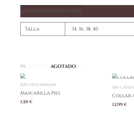
Información adicional
Talla
34
,
36
,
38
,
40
Productos relacionados
AGOTADO
Sin categorizar
Sin categ
Mascarilla Pies
Collar 
1,50
€
12,99
€