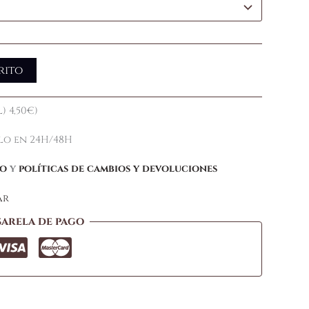
rito
) 4,50€)
elo en 24H/48H
ío
y
políticas de cambios y devoluciones
ar
sarela de pago