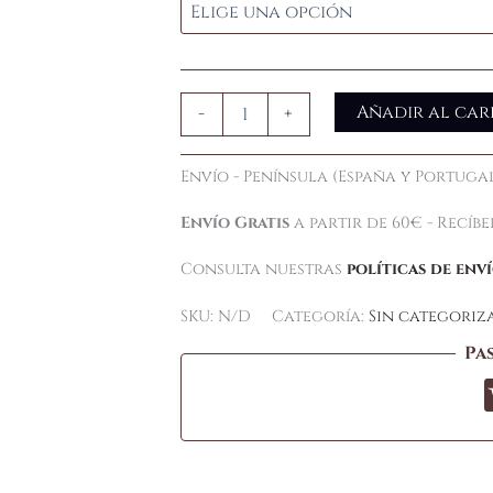
Añadir al car
-
+
Envío - Península (España y Portugal
Envío Gratis
a partir de 60€ - Recíb
Consulta nuestras
políticas de env
SKU:
N/D
Categoría:
Sin categoriz
Pa