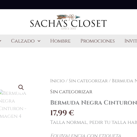
Calzado
Hombre
Promociones
Invi
Bermuda
Inicio
/
Sin categorizar
/ Bermuda 
Negra
Sin categorizar
Cinturon
cantidad
Bermuda Negra Cinturo
17,99
€
Talla normal, pedir tu talla ha
Equivalencia con etiqueta