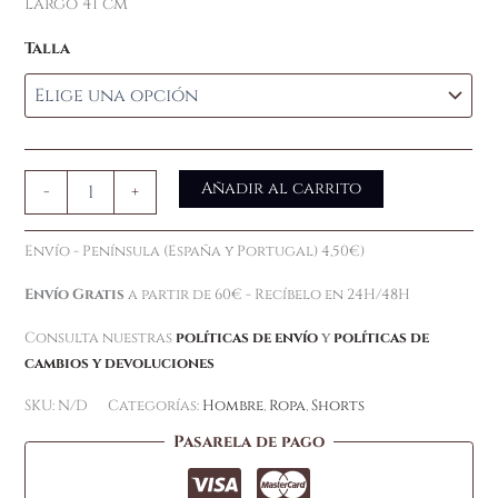
Largo 41 cm
Talla
Añadir al carrito
-
+
Envío - Península (España y Portugal) 4,50€)
Envío Gratis
a partir de 60€ - Recíbelo en 24H/48H
Consulta nuestras
políticas de envío
y
políticas de
cambios y devoluciones
SKU:
N/D
Categorías:
Hombre
,
Ropa
,
Shorts
Pasarela de pago