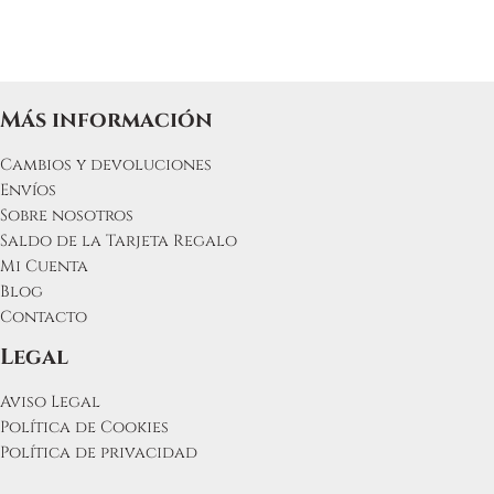
en
en
la
la
página
pá
de
de
producto
pr
Más información
Cambios y devoluciones
Envíos
Sobre nosotros
Saldo de la Tarjeta Regalo
Mi Cuenta
Blog
Contacto
Legal
Aviso Legal
Política de Cookies
Política de privacidad