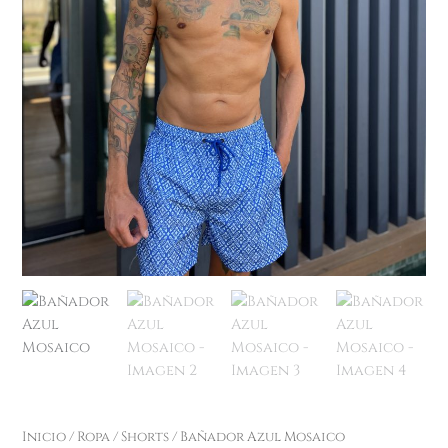
Inicio
/
Ropa
/
Shorts
/ Bañador Azul Mosaico