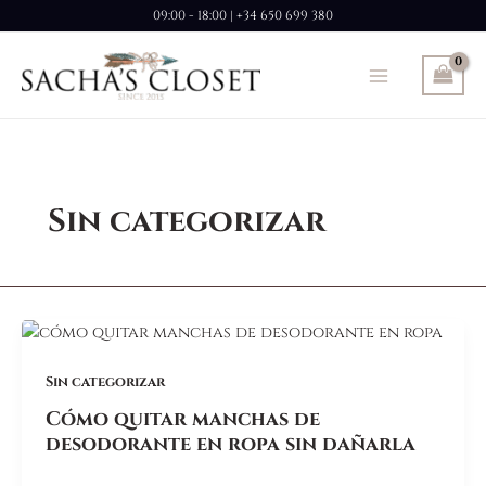
Ir
09:00 - 18:00 | +34 650 699 380
al
contenido
Sin categorizar
Sin categorizar
Cómo quitar manchas de
desodorante en ropa sin dañarla