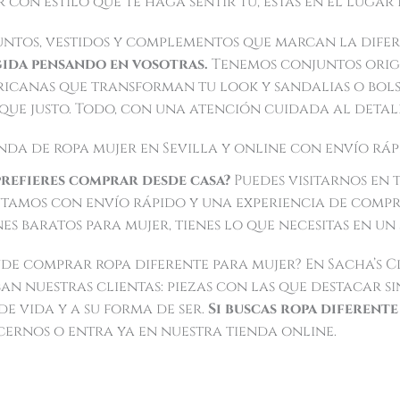
 con estilo que te haga sentir tú, estás en el lugar
ntos, vestidos y complementos que marcan la dife
gida pensando en vosotras.
Tenemos conjuntos origi
ricanas que transforman tu look y sandalias o bol
ue justo. Todo, con una atención cuidada al detal
nda de ropa mujer en Sevilla y online con envío rá
 prefieres comprar desde casa?
Puedes visitarnos en
tamos con envío rápido y una experiencia de compr
es baratos para mujer, tienes lo que necesitas en un 
de comprar ropa diferente para mujer? En Sacha’s C
n nuestras clientas: piezas con las que destacar sin
de vida y a su forma de ser.
Si buscas ropa diferente
cernos o entra ya en nuestra tienda online.