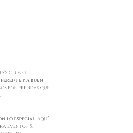
HA’S CLOSET
iferente y a buen
mos por prendas que
.
n lo especial
. Aquí
a eventos. Si