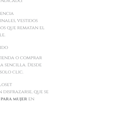
 indicado.
rencia
nales, vestidos
sos que rematan el
le.
pido
 tienda o comprar
a sencilla. Desde
solo clic.
loset
 disfrazarse, que se
 para mujer
en