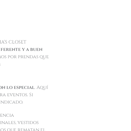
HA’S CLOSET
iferente y a buen
mos por prendas que
.
n lo especial
. Aquí
a eventos. Si
 indicado.
rencia
nales, vestidos
sos que rematan el