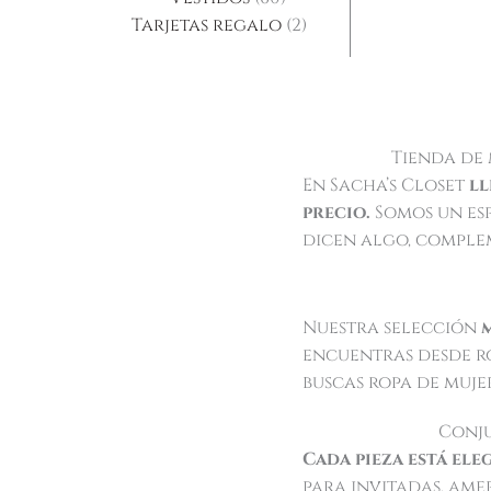
Tarjetas regalo
2
Tienda de 
En Sacha’s Closet
ll
precio.
Somos un es
dicen algo, comple
Nuestra selección
encuentras desde ro
buscas ropa de mujer
Conju
Cada pieza está ele
para invitadas, ame